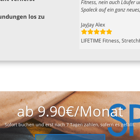
Fitness, nein auch Läufer
Spaleck auf ein ganz neues,
Rundungen los zu
JayJay Alex
LIFETIME Fitness, StretchH
ab 9.90€/Monat
Sofort buchen und erst nach 7 Tagen zahlen, sofern es gefällt.