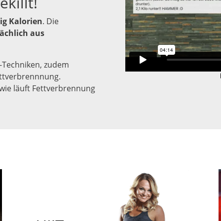
killt!
ig Kalorien
. Die
ächlich aus
g-Techniken, zudem
ttverbrennnung.
wie läuft Fettverbrennung