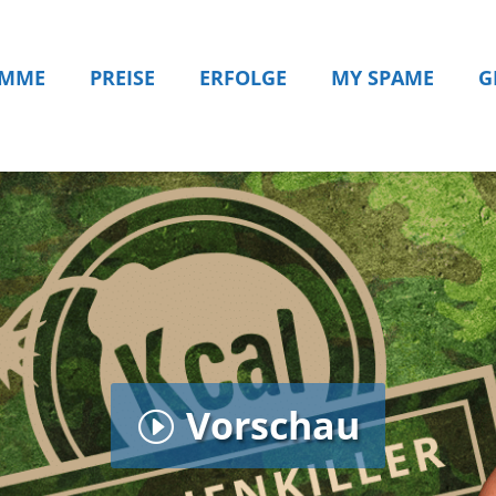
AMME
PREISE
ERFOLGE
MY SPAME
G
Vorschau