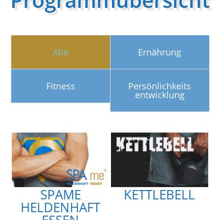
Alle
Ernährung
Fitness
Persönlichkeits
entwicklung
SPAME
KETTLEBELL
HELDENHAFT