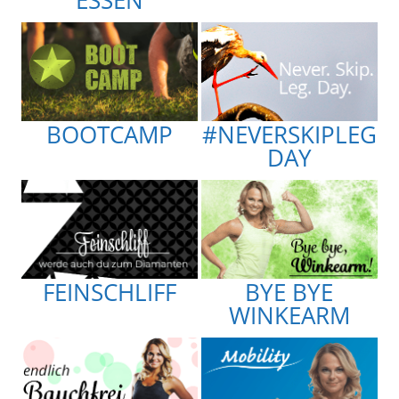
ESSEN
BOOTCAMP
#NEVERSKIPLEG
DAY
FEINSCHLIFF
BYE BYE
WINKEARM